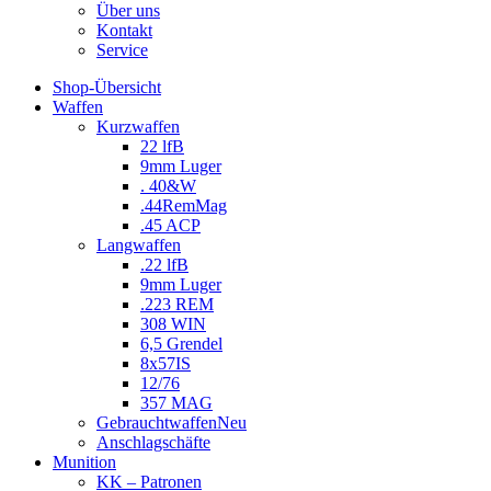
Über uns
Kontakt
Service
Shop-Übersicht
Waffen
Kurzwaffen
22 lfB
9mm Luger
. 40&W
.44RemMag
.45 ACP
Langwaffen
.22 lfB
9mm Luger
.223 REM
308 WIN
6,5 Grendel
8x57IS
12/76
357 MAG
Gebrauchtwaffen
Neu
Anschlagschäfte
Munition
KK – Patronen