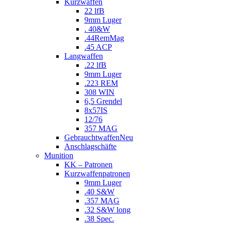
Kurzwaffen
22 lfB
9mm Luger
. 40&W
.44RemMag
.45 ACP
Langwaffen
.22 lfB
9mm Luger
.223 REM
308 WIN
6,5 Grendel
8x57IS
12/76
357 MAG
Gebrauchtwaffen
Neu
Anschlagschäfte
Munition
KK – Patronen
Kurzwaffenpatronen
9mm Luger
.40 S&W
.357 MAG
.32 S&W long
.38 Spec.