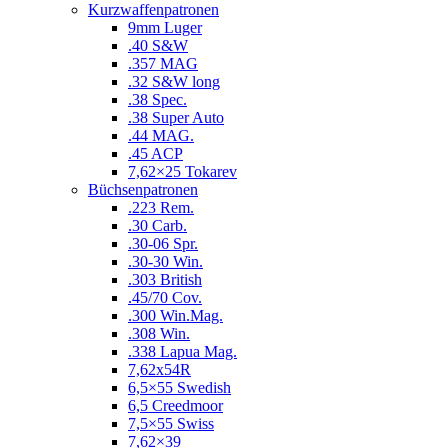
Kurzwaffenpatronen
9mm Luger
.40 S&W
.357 MAG
.32 S&W long
.38 Spec.
.38 Super Auto
.44 MAG.
.45 ACP
7,62×25 Tokarev
Büchsenpatronen
.223 Rem.
.30 Carb.
.30-06 Spr.
.30-30 Win.
.303 British
.45/70 Cov.
.300 Win.Mag.
.308 Win.
.338 Lapua Mag.
7,62x54R
6,5×55 Swedish
6,5 Creedmoor
7,5×55 Swiss
7,62×39