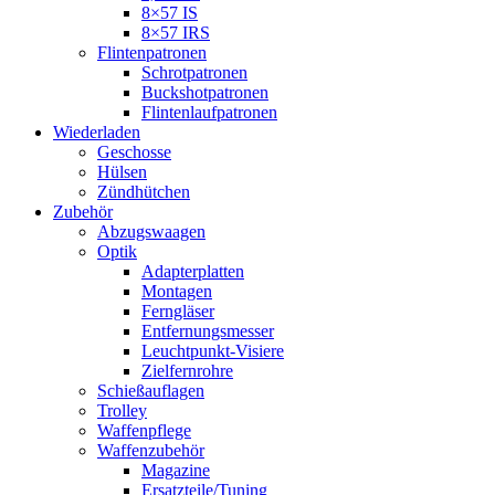
8×57 IS
8×57 IRS
Flintenpatronen
Schrotpatronen
Buckshotpatronen
Flintenlaufpatronen
Wiederladen
Geschosse
Hülsen
Zündhütchen
Zubehör
Abzugswaagen
Optik
Adapterplatten
Montagen
Ferngläser
Entfernungsmesser
Leuchtpunkt-Visiere
Zielfernrohre
Schießauflagen
Trolley
Waffenpflege
Waffenzubehör
Magazine
Ersatzteile/Tuning