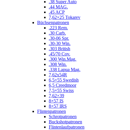
.38 Super Auto
.44 MAG.
.45 ACP
7,62×25 Tokarev
Büchsenpatronen
.223 Rem.
.30 Carb.
.30-06 Spr.
.30-30 Win.
.303 British
.45/70 Cov.
.300 Win.Mag.
.308 Win.
.338 Lapua Mag.
7,62x54R
6,5×55 Swedish
6,5 Creedmoor
7,5×55 Swiss
7,62×39
8×57 IS
8×57 IRS
Flintenpatronen
Schrotpatronen
Buckshotpatronen
Flintenlaufpatronen