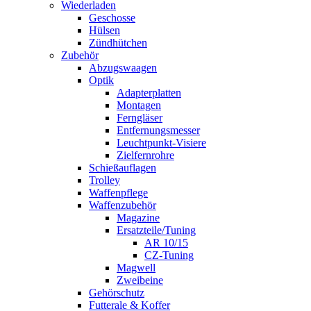
Wiederladen
Geschosse
Hülsen
Zündhütchen
Zubehör
Abzugswaagen
Optik
Adapterplatten
Montagen
Ferngläser
Entfernungsmesser
Leuchtpunkt-Visiere
Zielfernrohre
Schießauflagen
Trolley
Waffenpflege
Waffenzubehör
Magazine
Ersatzteile/Tuning
AR 10/15
CZ-Tuning
Magwell
Zweibeine
Gehörschutz
Futterale & Koffer