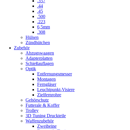
.357
.44
.45
.500
.223
6,5mm
.308
Hülsen
Zündhütchen
Zubehör
Abzugswaagen
Adapterplatten
Schießauflagen
Optik
Entfernungsmesser
Montagen
Ferngläser
Leuchtpunkt-Visiere
Zielfernrohre
Gehörschutz
Futterale & Koffer
Trolley
3D Tuning Druckteile
Waffenzubehör
Zweibeine