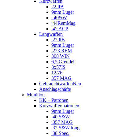
Kurzwaffen
22 lfB
9mm Luger
. 40&W
.44RemMag
.45 ACP
Langwaffen
.22 lfB
9mm Luger
.223 REM
308 WIN
6,5 Grendel
8x57IS
12/76
357 MAG
Gebrauchtwaffen
Neu
Anschlagschäfte
Munition
KK – Patronen
Kurzwaffenpatronen
9mm Luger
.40 S&W
.357 MAG
.32 S&W long
.38 Spec.