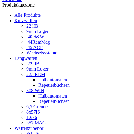
Produktkategorie
Alle Produkte
Kurzwaffen
22 lfB
9mm Luger
.40 S&W
.44RemMag
.45 ACP
Wechselsysteme
Langwaffen
.22 lfB
9mm Luger
223 REM
Halbautomaten
Repetierbüchsen
308 WIN
Halbautomaten
Repetierbüchsen
6,5 Grendel
8x57IS
12/76
357 MAG
Waffenzubehör
Schäfte