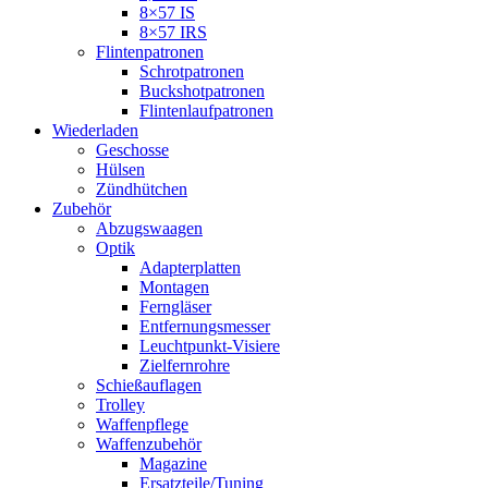
8×57 IS
8×57 IRS
Flintenpatronen
Schrotpatronen
Buckshotpatronen
Flintenlaufpatronen
Wiederladen
Geschosse
Hülsen
Zündhütchen
Zubehör
Abzugswaagen
Optik
Adapterplatten
Montagen
Ferngläser
Entfernungsmesser
Leuchtpunkt-Visiere
Zielfernrohre
Schießauflagen
Trolley
Waffenpflege
Waffenzubehör
Magazine
Ersatzteile/Tuning