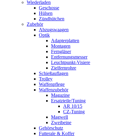
Wiederladen
Geschosse
Hülsen
Zündhütchen
Zubehör
Abzugswaagen
Optik
Adapterplatten
Montagen
Ferngläser
Entfernungsmesser
Leuchtpunkt-Visiere
Zielfernrohre
Schießauflagen
Trolley
Waffenpflege
Waffenzubehör
Magazine
Ersatzteile/Tuning
AR 10/15
CZ-Tuning
Magwell
Zweibeine
Gehörschutz
Futterale & Koffer