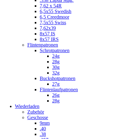
.338 Lapua Mag.
7,62 x 54R
6,5x55 Swedish
6,5 Creedmoor
7,5x55 Swiss
7,62x39
8x57 IS
8x57 IRS
Flintenpatronen
Schrotpatronen
24g
28g
30g
32g
Buckshotpatronen
27g
Flintenlaufpatronen
26g
28g
Wiederladen
Zubehör
Geschosse
9mm
.40
.38