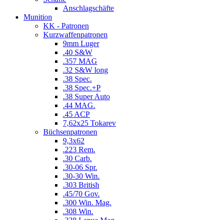
Anschlagschäfte
Munition
KK - Patronen
Kurzwaffenpatronen
9mm Luger
.40 S&W
.357 MAG
.32 S&W long
.38 Spec.
.38 Spec.+P
.38 Super Auto
.44 MAG.
.45 ACP
7,62x25 Tokarev
Büchsenpatronen
9,3x62
.223 Rem.
.30 Carb.
.30-06 Spr.
.30-30 Win.
.303 British
.45/70 Gov.
.300 Win. Mag.
.308 Win.