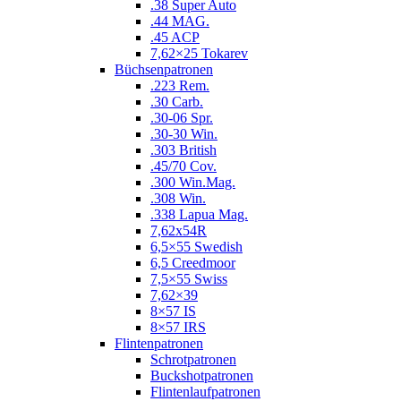
.38 Super Auto
.44 MAG.
.45 ACP
7,62×25 Tokarev
Büchsenpatronen
.223 Rem.
.30 Carb.
.30-06 Spr.
.30-30 Win.
.303 British
.45/70 Cov.
.300 Win.Mag.
.308 Win.
.338 Lapua Mag.
7,62x54R
6,5×55 Swedish
6,5 Creedmoor
7,5×55 Swiss
7,62×39
8×57 IS
8×57 IRS
Flintenpatronen
Schrotpatronen
Buckshotpatronen
Flintenlaufpatronen