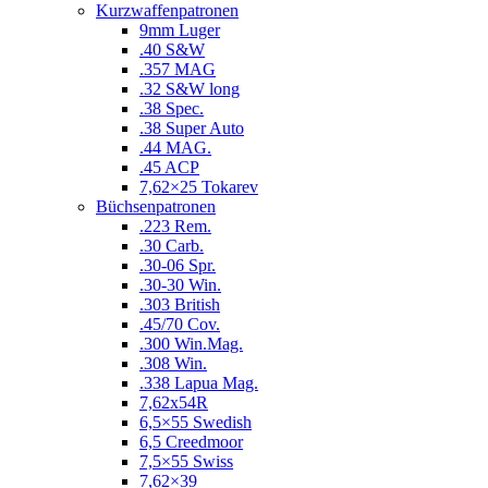
Kurzwaffenpatronen
9mm Luger
.40 S&W
.357 MAG
.32 S&W long
.38 Spec.
.38 Super Auto
.44 MAG.
.45 ACP
7,62×25 Tokarev
Büchsenpatronen
.223 Rem.
.30 Carb.
.30-06 Spr.
.30-30 Win.
.303 British
.45/70 Cov.
.300 Win.Mag.
.308 Win.
.338 Lapua Mag.
7,62x54R
6,5×55 Swedish
6,5 Creedmoor
7,5×55 Swiss
7,62×39