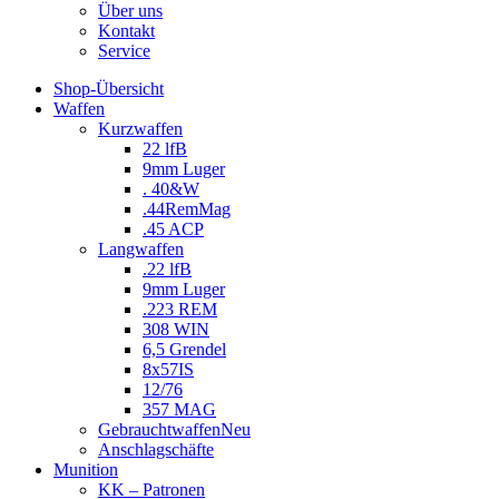
Über uns
Kontakt
Service
Shop-Übersicht
Waffen
Kurzwaffen
22 lfB
9mm Luger
. 40&W
.44RemMag
.45 ACP
Langwaffen
.22 lfB
9mm Luger
.223 REM
308 WIN
6,5 Grendel
8x57IS
12/76
357 MAG
Gebrauchtwaffen
Neu
Anschlagschäfte
Munition
KK – Patronen