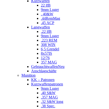
Kurzwaffen
22 lfB
9mm Luger
. 40&W
.44RemMag
.45 ACP
Langwaffen
.22 lfB
9mm Luger
.223 REM
308 WIN
6,5 Grendel
8x57IS
12/76
357 MAG
Gebrauchtwaffen
Neu
Anschlagschäfte
Munition
KK – Patronen
Kurzwaffenpatronen
9mm Luger
.40 S&W
.357 MAG
.32 S&W long
.38 Spec.