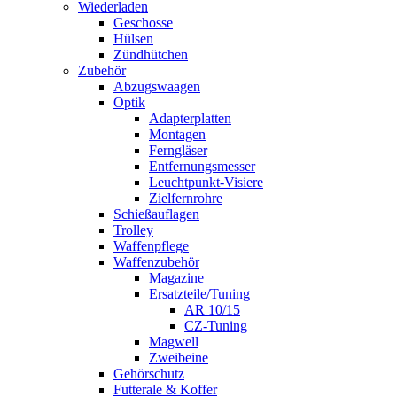
Wiederladen
Geschosse
Hülsen
Zündhütchen
Zubehör
Abzugswaagen
Optik
Adapterplatten
Montagen
Ferngläser
Entfernungsmesser
Leuchtpunkt-Visiere
Zielfernrohre
Schießauflagen
Trolley
Waffenpflege
Waffenzubehör
Magazine
Ersatzteile/Tuning
AR 10/15
CZ-Tuning
Magwell
Zweibeine
Gehörschutz
Futterale & Koffer