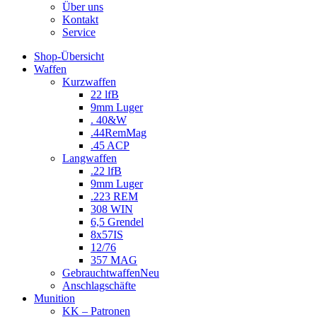
Über uns
Kontakt
Service
Shop-Übersicht
Waffen
Kurzwaffen
22 lfB
9mm Luger
. 40&W
.44RemMag
.45 ACP
Langwaffen
.22 lfB
9mm Luger
.223 REM
308 WIN
6,5 Grendel
8x57IS
12/76
357 MAG
Gebrauchtwaffen
Neu
Anschlagschäfte
Munition
KK – Patronen