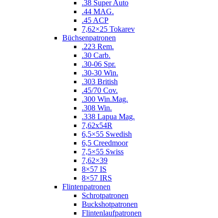
.38 Super Auto
.44 MAG.
.45 ACP
7,62×25 Tokarev
Büchsenpatronen
.223 Rem.
.30 Carb.
.30-06 Spr.
.30-30 Win.
.303 British
.45/70 Cov.
.300 Win.Mag.
.308 Win.
.338 Lapua Mag.
7,62x54R
6,5×55 Swedish
6,5 Creedmoor
7,5×55 Swiss
7,62×39
8×57 IS
8×57 IRS
Flintenpatronen
Schrotpatronen
Buckshotpatronen
Flintenlaufpatronen