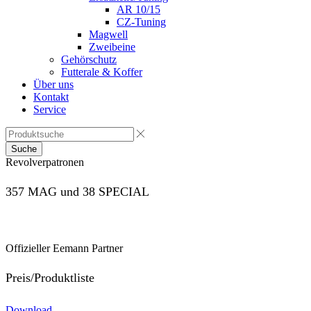
AR 10/15
CZ-Tuning
Magwell
Zweibeine
Gehörschutz
Futterale & Koffer
Über uns
Kontakt
Service
Suche
Revolverpatronen
357 MAG und 38 SPECIAL
Offizieller Eemann Partner
Preis/Produktliste
Download