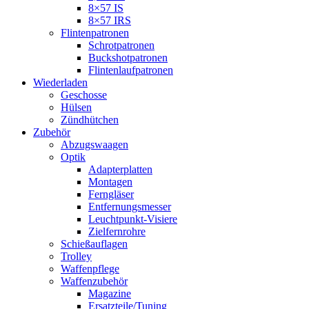
8×57 IS
8×57 IRS
Flintenpatronen
Schrotpatronen
Buckshotpatronen
Flintenlaufpatronen
Wiederladen
Geschosse
Hülsen
Zündhütchen
Zubehör
Abzugswaagen
Optik
Adapterplatten
Montagen
Ferngläser
Entfernungsmesser
Leuchtpunkt-Visiere
Zielfernrohre
Schießauflagen
Trolley
Waffenpflege
Waffenzubehör
Magazine
Ersatzteile/Tuning