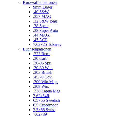
Kurzwaffenpatronen
9mm Luger
.40 S&W
.357 MAG
.32 S&W long
.38 Spec.
.38 Super Auto
.44 MAG.
.45 ACP
7,62×25 Tokarev
Büchsenpatronen
.223 Rem.
.30 Carb.
.30-06 Spr.
.30-30 Win.
.303 British
.45/70 Cov.
.300 Win.Mag.
.308 Win.
.338 Lapua Mag.
7,62x54R
6,5×55 Swedish
6,5 Creedmoor
7,5×55 Swiss
7,62×39