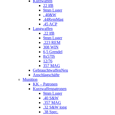
Kurzwaffen
22 lfB
9mm Luger
. 40&W
.44RemMag
.45 ACP
Langwaffen
.22 lfB
9mm Luger
.223 REM
308 WIN
6,5 Grendel
8x57IS
12/76
357 MAG
Gebrauchtwaffen
Neu
Anschlagschäfte
Munition
KK – Patronen
Kurzwaffenpatronen
9mm Luger
.40 S&W
.357 MAG
.32 S&W long
.38 Spec.