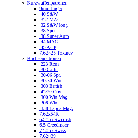
Kurzwaffenpatronen
9mm Luger
.40 S&W
.357 MAG
.32 S&W long
.38 Spec.
.38 Super Auto
.44 MAG.
.45 ACP
7,62×25 Tokarev
Büchsenpatronen
.223 Rem.
.30 Carb.
.30-06 Spr.
.30-30 Win.
.303 British
.45/70 Cov.
.300 Win.Mag.
.308 Win.
.338 Lapua Mag.
7,62x54R
6,5×55 Swedish
6,5 Creedmoor
7,5×55 Swiss
7,62×39