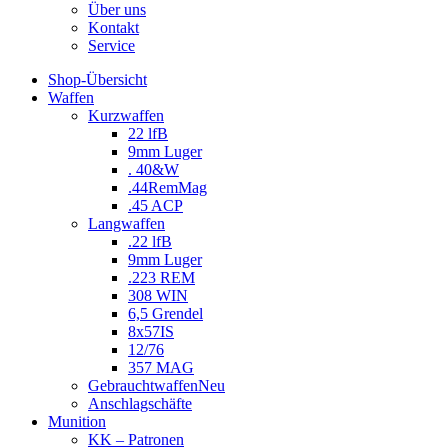
Über uns
Kontakt
Service
Shop-Übersicht
Waffen
Kurzwaffen
22 lfB
9mm Luger
. 40&W
.44RemMag
.45 ACP
Langwaffen
.22 lfB
9mm Luger
.223 REM
308 WIN
6,5 Grendel
8x57IS
12/76
357 MAG
Gebrauchtwaffen
Neu
Anschlagschäfte
Munition
KK – Patronen