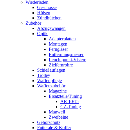
Wiederladen
Geschosse
Hülsen
Zündhütchen
Zubehör
Abzugswaagen
Optik
Adapterplatten
Montagen
Ferngläser
Entfernungsmesser
Leuchtpunkt-Visiere
Zielfernrohre
Schießauflagen
Trolley
Waffenpflege
Waffenzubehör
Magazine
Ersatzteile/Tuning
AR 10/15
CZ-Tuning
Magwell
Zweibeine
Gehörschutz
Futterale & Koffer