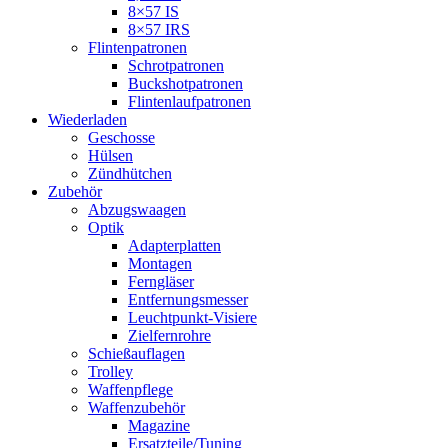
8×57 IS
8×57 IRS
Flintenpatronen
Schrotpatronen
Buckshotpatronen
Flintenlaufpatronen
Wiederladen
Geschosse
Hülsen
Zündhütchen
Zubehör
Abzugswaagen
Optik
Adapterplatten
Montagen
Ferngläser
Entfernungsmesser
Leuchtpunkt-Visiere
Zielfernrohre
Schießauflagen
Trolley
Waffenpflege
Waffenzubehör
Magazine
Ersatzteile/Tuning