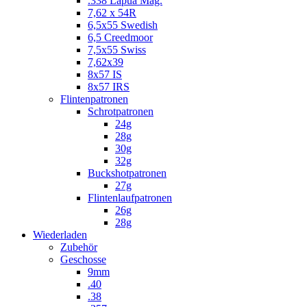
.338 Lapua Mag.
7,62 x 54R
6,5x55 Swedish
6,5 Creedmoor
7,5x55 Swiss
7,62x39
8x57 IS
8x57 IRS
Flintenpatronen
Schrotpatronen
24g
28g
30g
32g
Buckshotpatronen
27g
Flintenlaufpatronen
26g
28g
Wiederladen
Zubehör
Geschosse
9mm
.40
.38