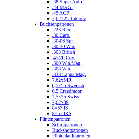
.38 Super Auto
.44 MAG.
.45 ACP
7,62×25 Tokarev
Büchsenpatronen
.223 Rem.
.30 Carb.
.30-06 Spr.
.30-30 Win.
.303 British
.45/70 Cov.
.300 Win.Mag.
.308 Win.
.338 Lapua Mag.
7,62x54R
6,5×55 Swedish
6,5 Creedmoor
7,5×55 Swiss
7,62×39
8×57 IS
8×57 IRS
Flintenpatronen
Schrotpatronen
Buckshotpatronen
Flintenlaufpatronen