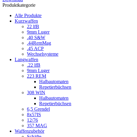
Produktkategorie
Alle Produkte
Kurzwaffen
22 lfB
9mm Luger
.40 S&W
.44RemMag
.45 ACP
Wechselsysteme
Langwaffen
.22 lfB
9mm Luger
223 REM
Halbautomaten
Repetierbüchsen
308 WIN
Halbautomaten
Repetierbüchsen
6,5 Grendel
8x57IS
12/76
357 MAG
Waffenzubehör
Schäfte