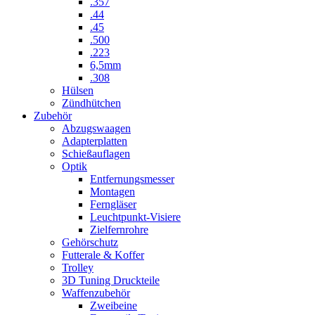
.357
.44
.45
.500
.223
6,5mm
.308
Hülsen
Zündhütchen
Zubehör
Abzugswaagen
Adapterplatten
Schießauflagen
Optik
Entfernungsmesser
Montagen
Ferngläser
Leuchtpunkt-Visiere
Zielfernrohre
Gehörschutz
Futterale & Koffer
Trolley
3D Tuning Druckteile
Waffenzubehör
Zweibeine