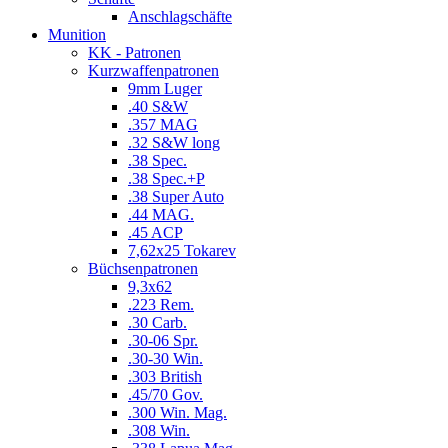
Anschlagschäfte
Munition
KK - Patronen
Kurzwaffenpatronen
9mm Luger
.40 S&W
.357 MAG
.32 S&W long
.38 Spec.
.38 Spec.+P
.38 Super Auto
.44 MAG.
.45 ACP
7,62x25 Tokarev
Büchsenpatronen
9,3x62
.223 Rem.
.30 Carb.
.30-06 Spr.
.30-30 Win.
.303 British
.45/70 Gov.
.300 Win. Mag.
.308 Win.