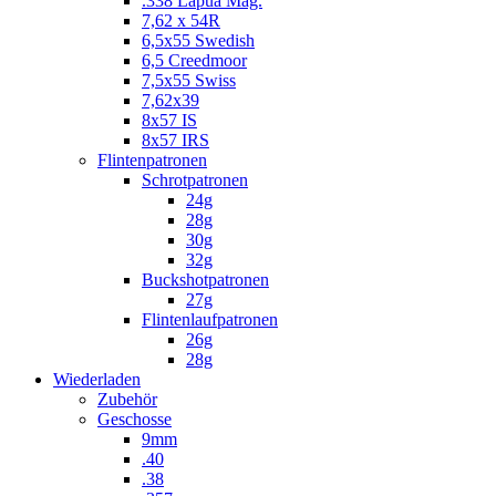
.338 Lapua Mag.
7,62 x 54R
6,5x55 Swedish
6,5 Creedmoor
7,5x55 Swiss
7,62x39
8x57 IS
8x57 IRS
Flintenpatronen
Schrotpatronen
24g
28g
30g
32g
Buckshotpatronen
27g
Flintenlaufpatronen
26g
28g
Wiederladen
Zubehör
Geschosse
9mm
.40
.38