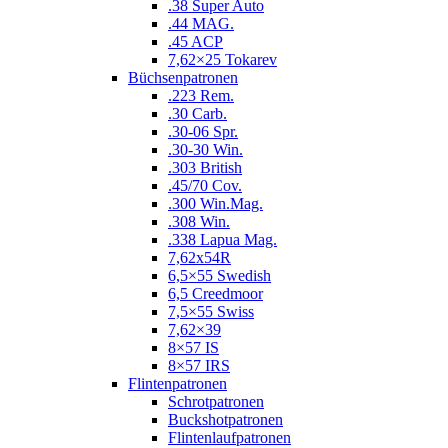
.38 Super Auto
.44 MAG.
.45 ACP
7,62×25 Tokarev
Büchsenpatronen
.223 Rem.
.30 Carb.
.30-06 Spr.
.30-30 Win.
.303 British
.45/70 Cov.
.300 Win.Mag.
.308 Win.
.338 Lapua Mag.
7,62x54R
6,5×55 Swedish
6,5 Creedmoor
7,5×55 Swiss
7,62×39
8×57 IS
8×57 IRS
Flintenpatronen
Schrotpatronen
Buckshotpatronen
Flintenlaufpatronen