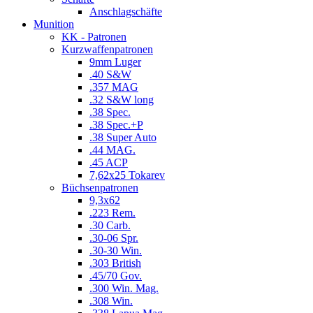
Anschlagschäfte
Munition
KK - Patronen
Kurzwaffenpatronen
9mm Luger
.40 S&W
.357 MAG
.32 S&W long
.38 Spec.
.38 Spec.+P
.38 Super Auto
.44 MAG.
.45 ACP
7,62x25 Tokarev
Büchsenpatronen
9,3x62
.223 Rem.
.30 Carb.
.30-06 Spr.
.30-30 Win.
.303 British
.45/70 Gov.
.300 Win. Mag.
.308 Win.