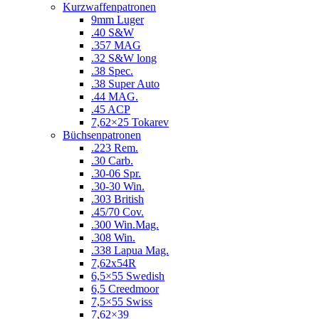
Kurzwaffenpatronen
9mm Luger
.40 S&W
.357 MAG
.32 S&W long
.38 Spec.
.38 Super Auto
.44 MAG.
.45 ACP
7,62×25 Tokarev
Büchsenpatronen
.223 Rem.
.30 Carb.
.30-06 Spr.
.30-30 Win.
.303 British
.45/70 Cov.
.300 Win.Mag.
.308 Win.
.338 Lapua Mag.
7,62x54R
6,5×55 Swedish
6,5 Creedmoor
7,5×55 Swiss
7,62×39