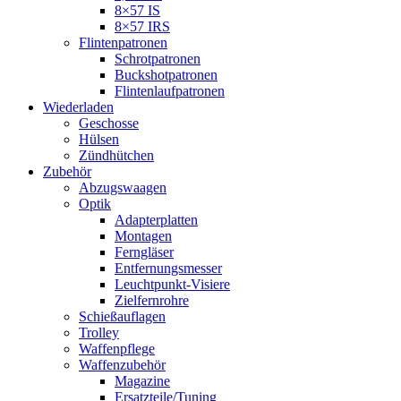
8×57 IS
8×57 IRS
Flintenpatronen
Schrotpatronen
Buckshotpatronen
Flintenlaufpatronen
Wiederladen
Geschosse
Hülsen
Zündhütchen
Zubehör
Abzugswaagen
Optik
Adapterplatten
Montagen
Ferngläser
Entfernungsmesser
Leuchtpunkt-Visiere
Zielfernrohre
Schießauflagen
Trolley
Waffenpflege
Waffenzubehör
Magazine
Ersatzteile/Tuning