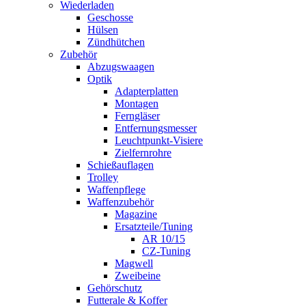
Wiederladen
Geschosse
Hülsen
Zündhütchen
Zubehör
Abzugswaagen
Optik
Adapterplatten
Montagen
Ferngläser
Entfernungsmesser
Leuchtpunkt-Visiere
Zielfernrohre
Schießauflagen
Trolley
Waffenpflege
Waffenzubehör
Magazine
Ersatzteile/Tuning
AR 10/15
CZ-Tuning
Magwell
Zweibeine
Gehörschutz
Futterale & Koffer