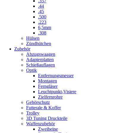
.357
.44
.45
.500
.223
6,5mm
.308
Hülsen
Zündhütchen
Zubehör
Abzugswaagen
Adapterplatten
Schießauflagen
Optik
Entfernungsmesser
Montagen
Ferngläser
Leuchtpunkt-Visiere
Zielfernrohre
Gehörschutz
Futterale & Koffer
Trolley
3D Tuning Druckteile
Waffenzubehör
Zweibeine