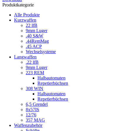
Produktkategorie
Alle Produkte
Kurzwaffen
22 lfB
9mm Luger
.40 S&W
.44RemMag
.45 ACP
Wechselsysteme
Langwaffen
.22 lfB
9mm Luger
223 REM
Halbautomaten
Repetierbüchsen
308 WIN
Halbautomaten
Repetierbüchsen
6,5 Grendel
8x57IS
12/76
357 MAG
Waffenzubehör
Schäfte