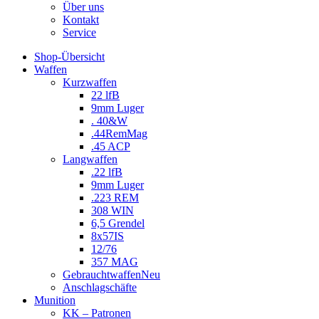
Über uns
Kontakt
Service
Shop-Übersicht
Waffen
Kurzwaffen
22 lfB
9mm Luger
. 40&W
.44RemMag
.45 ACP
Langwaffen
.22 lfB
9mm Luger
.223 REM
308 WIN
6,5 Grendel
8x57IS
12/76
357 MAG
Gebrauchtwaffen
Neu
Anschlagschäfte
Munition
KK – Patronen