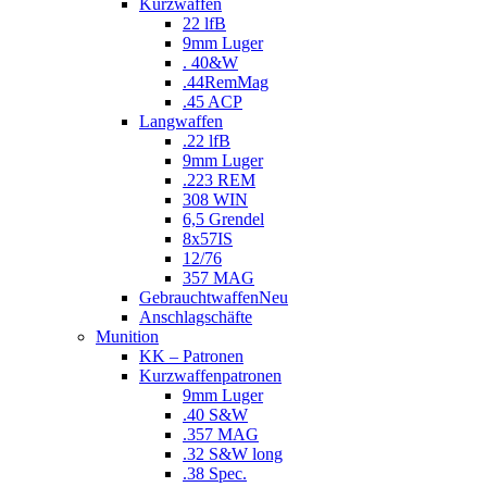
Kurzwaffen
22 lfB
9mm Luger
. 40&W
.44RemMag
.45 ACP
Langwaffen
.22 lfB
9mm Luger
.223 REM
308 WIN
6,5 Grendel
8x57IS
12/76
357 MAG
Gebrauchtwaffen
Neu
Anschlagschäfte
Munition
KK – Patronen
Kurzwaffenpatronen
9mm Luger
.40 S&W
.357 MAG
.32 S&W long
.38 Spec.