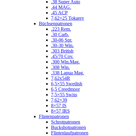
.38 Super Auto
.44 MAG.
.45 ACP
7,62×25 Tokarev
Büchsenpatronen
.223 Rem.
.30 Carb.
.30-06 Spr.
.30-30 Win.
.303 British
.45/70 Cov.
.300 Win.Mag.
.308 Win.
.338 Lapua Mag.
7,62x54R
6,5×55 Swedish
6,5 Creedmoor
7,5×55 Swiss
7,62×39
8×57 IS
8×57 IRS
Flintenpatronen
Schrotpatronen
Buckshotpatronen
Flintenlaufpatronen