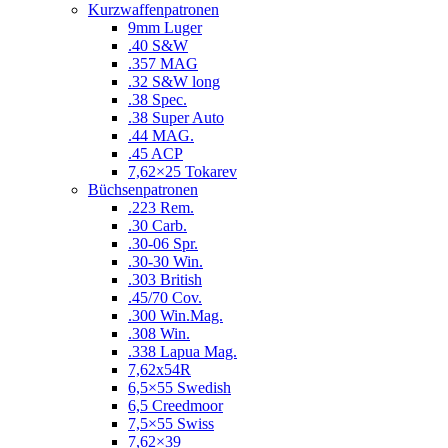
Kurzwaffenpatronen
9mm Luger
.40 S&W
.357 MAG
.32 S&W long
.38 Spec.
.38 Super Auto
.44 MAG.
.45 ACP
7,62×25 Tokarev
Büchsenpatronen
.223 Rem.
.30 Carb.
.30-06 Spr.
.30-30 Win.
.303 British
.45/70 Cov.
.300 Win.Mag.
.308 Win.
.338 Lapua Mag.
7,62x54R
6,5×55 Swedish
6,5 Creedmoor
7,5×55 Swiss
7,62×39