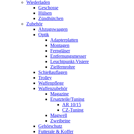
Wiederladen
Geschosse
Hülsen
Zündhütchen
Zubehör
Abzugswaagen
Optik
Adapterplatten
Montagen
Ferngläser
Entfernungsmesser
Leuchtpunkt-Visiere
Zielfernrohre
Schießauflagen
Trolley
Waffenpflege
Waffenzubehör
Magazine
Ersatzteile/Tuning
AR 10/15
CZ-Tuning
Magwell
Zweibeine
Gehörschutz
Futterale & Koffer