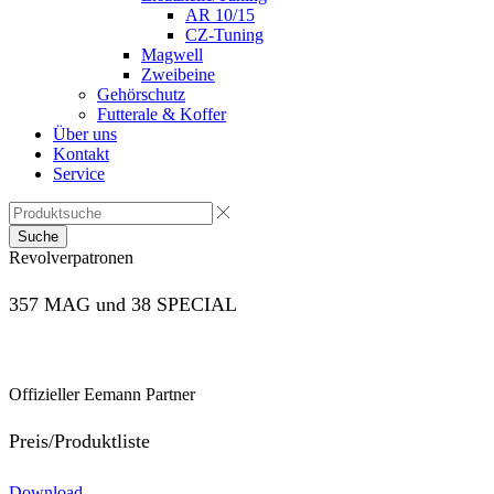
AR 10/15
CZ-Tuning
Magwell
Zweibeine
Gehörschutz
Futterale & Koffer
Über uns
Kontakt
Service
Suche
Revolverpatronen
357 MAG und 38 SPECIAL
Offizieller Eemann Partner
Preis/Produktliste
Download