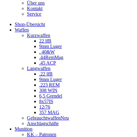
Über uns
Kontakt
Service
Shop-Übersicht
Waffen
Kurzwaffen
22 lfB
9mm Luger
. 40&W
.44RemMag
.45 ACP
Langwaffen
.22 lfB
9mm Luger
.223 REM
308 WIN
6,5 Grendel
8x57IS
12/76
357 MAG
Gebrauchtwaffen
Neu
Anschlagschäfte
Munition
KK – Patronen