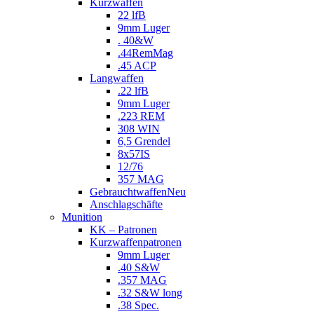
Kurzwaffen
22 lfB
9mm Luger
. 40&W
.44RemMag
.45 ACP
Langwaffen
.22 lfB
9mm Luger
.223 REM
308 WIN
6,5 Grendel
8x57IS
12/76
357 MAG
Gebrauchtwaffen
Neu
Anschlagschäfte
Munition
KK – Patronen
Kurzwaffenpatronen
9mm Luger
.40 S&W
.357 MAG
.32 S&W long
.38 Spec.