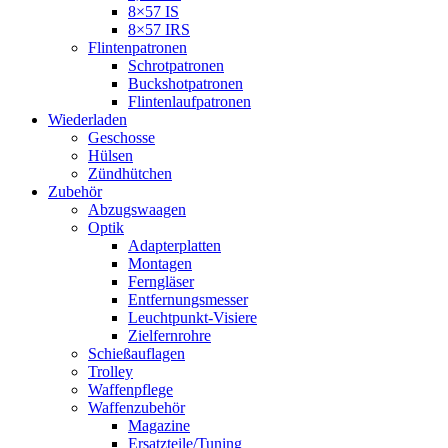
8×57 IS
8×57 IRS
Flintenpatronen
Schrotpatronen
Buckshotpatronen
Flintenlaufpatronen
Wiederladen
Geschosse
Hülsen
Zündhütchen
Zubehör
Abzugswaagen
Optik
Adapterplatten
Montagen
Ferngläser
Entfernungsmesser
Leuchtpunkt-Visiere
Zielfernrohre
Schießauflagen
Trolley
Waffenpflege
Waffenzubehör
Magazine
Ersatzteile/Tuning