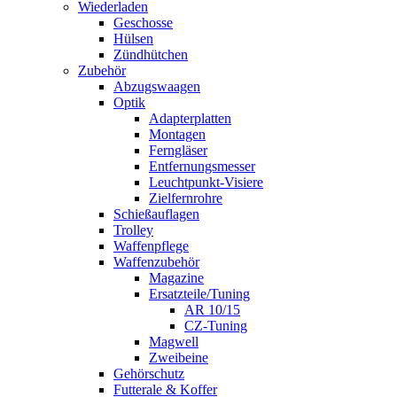
Wiederladen
Geschosse
Hülsen
Zündhütchen
Zubehör
Abzugswaagen
Optik
Adapterplatten
Montagen
Ferngläser
Entfernungsmesser
Leuchtpunkt-Visiere
Zielfernrohre
Schießauflagen
Trolley
Waffenpflege
Waffenzubehör
Magazine
Ersatzteile/Tuning
AR 10/15
CZ-Tuning
Magwell
Zweibeine
Gehörschutz
Futterale & Koffer