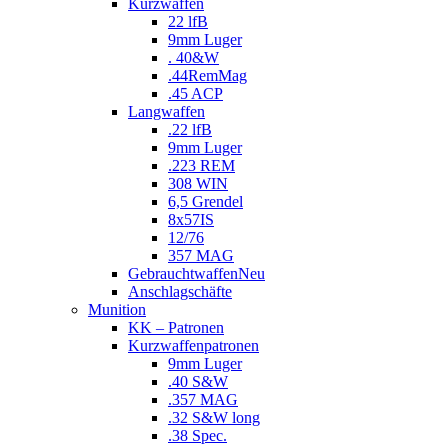
Kurzwaffen
22 lfB
9mm Luger
. 40&W
.44RemMag
.45 ACP
Langwaffen
.22 lfB
9mm Luger
.223 REM
308 WIN
6,5 Grendel
8x57IS
12/76
357 MAG
Gebrauchtwaffen
Neu
Anschlagschäfte
Munition
KK – Patronen
Kurzwaffenpatronen
9mm Luger
.40 S&W
.357 MAG
.32 S&W long
.38 Spec.