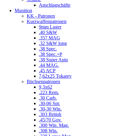
Anschlagschäfte
Munition
KK - Patronen
Kurzwaffenpatronen
9mm Luger
.40 S&W
.357 MAG
.32 S&W long
.38 Spec.
.38 Spec.+P
.38 Super Auto
.44 MAG.
.45 ACP
7,62x25 Tokarev
Büchsenpatronen
9,3x62
.223 Rem.
.30 Carb.
.30-06 Spr.
.30-30 Win.
.303 British
.45/70 Gov.
.300 Win. Mag.
.308 Win.