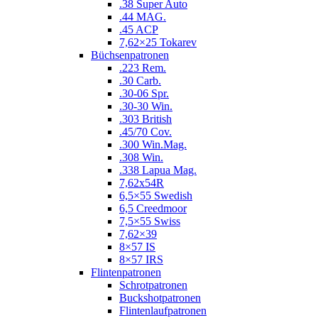
.38 Super Auto
.44 MAG.
.45 ACP
7,62×25 Tokarev
Büchsenpatronen
.223 Rem.
.30 Carb.
.30-06 Spr.
.30-30 Win.
.303 British
.45/70 Cov.
.300 Win.Mag.
.308 Win.
.338 Lapua Mag.
7,62x54R
6,5×55 Swedish
6,5 Creedmoor
7,5×55 Swiss
7,62×39
8×57 IS
8×57 IRS
Flintenpatronen
Schrotpatronen
Buckshotpatronen
Flintenlaufpatronen