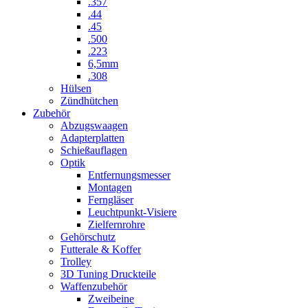
.357
.44
.45
.500
.223
6,5mm
.308
Hülsen
Zündhütchen
Zubehör
Abzugswaagen
Adapterplatten
Schießauflagen
Optik
Entfernungsmesser
Montagen
Ferngläser
Leuchtpunkt-Visiere
Zielfernrohre
Gehörschutz
Futterale & Koffer
Trolley
3D Tuning Druckteile
Waffenzubehör
Zweibeine