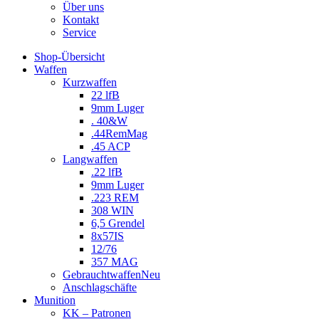
Über uns
Kontakt
Service
Shop-Übersicht
Waffen
Kurzwaffen
22 lfB
9mm Luger
. 40&W
.44RemMag
.45 ACP
Langwaffen
.22 lfB
9mm Luger
.223 REM
308 WIN
6,5 Grendel
8x57IS
12/76
357 MAG
Gebrauchtwaffen
Neu
Anschlagschäfte
Munition
KK – Patronen