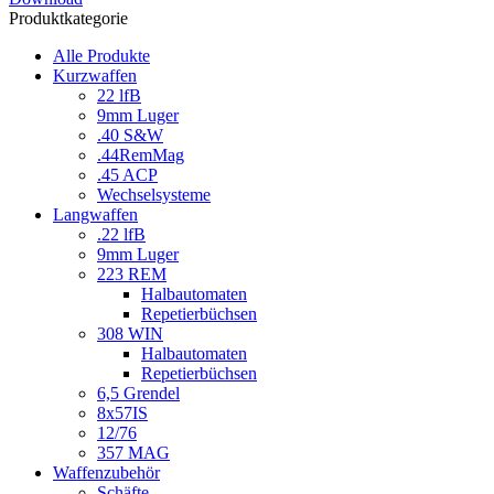
Produktkategorie
Alle Produkte
Kurzwaffen
22 lfB
9mm Luger
.40 S&W
.44RemMag
.45 ACP
Wechselsysteme
Langwaffen
.22 lfB
9mm Luger
223 REM
Halbautomaten
Repetierbüchsen
308 WIN
Halbautomaten
Repetierbüchsen
6,5 Grendel
8x57IS
12/76
357 MAG
Waffenzubehör
Schäfte