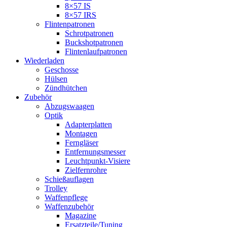
8×57 IS
8×57 IRS
Flintenpatronen
Schrotpatronen
Buckshotpatronen
Flintenlaufpatronen
Wiederladen
Geschosse
Hülsen
Zündhütchen
Zubehör
Abzugswaagen
Optik
Adapterplatten
Montagen
Ferngläser
Entfernungsmesser
Leuchtpunkt-Visiere
Zielfernrohre
Schießauflagen
Trolley
Waffenpflege
Waffenzubehör
Magazine
Ersatzteile/Tuning