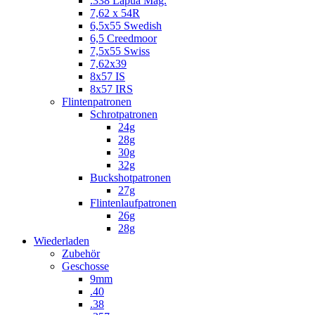
.338 Lapua Mag.
7,62 x 54R
6,5x55 Swedish
6,5 Creedmoor
7,5x55 Swiss
7,62x39
8x57 IS
8x57 IRS
Flintenpatronen
Schrotpatronen
24g
28g
30g
32g
Buckshotpatronen
27g
Flintenlaufpatronen
26g
28g
Wiederladen
Zubehör
Geschosse
9mm
.40
.38