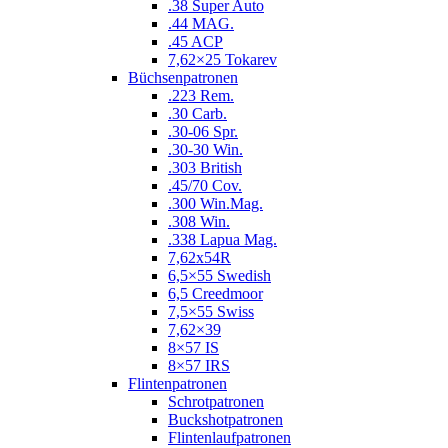
.38 Super Auto
.44 MAG.
.45 ACP
7,62×25 Tokarev
Büchsenpatronen
.223 Rem.
.30 Carb.
.30-06 Spr.
.30-30 Win.
.303 British
.45/70 Cov.
.300 Win.Mag.
.308 Win.
.338 Lapua Mag.
7,62x54R
6,5×55 Swedish
6,5 Creedmoor
7,5×55 Swiss
7,62×39
8×57 IS
8×57 IRS
Flintenpatronen
Schrotpatronen
Buckshotpatronen
Flintenlaufpatronen