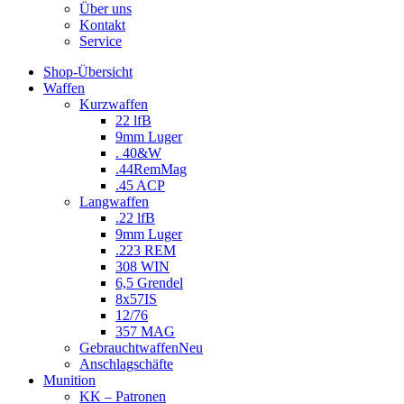
Über uns
Kontakt
Service
Shop-Übersicht
Waffen
Kurzwaffen
22 lfB
9mm Luger
. 40&W
.44RemMag
.45 ACP
Langwaffen
.22 lfB
9mm Luger
.223 REM
308 WIN
6,5 Grendel
8x57IS
12/76
357 MAG
Gebrauchtwaffen
Neu
Anschlagschäfte
Munition
KK – Patronen