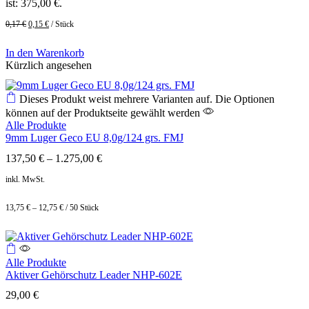
ist: 375,00 €.
0,17
€
0,15
€
/
Stück
In den Warenkorb
Kürzlich angesehen
Dieses Produkt weist mehrere Varianten auf. Die Optionen
können auf der Produktseite gewählt werden
Alle Produkte
9mm Luger Geco EU 8,0g/124 grs. FMJ
137,50
€
–
1.275,00
€
inkl. MwSt.
13,75
€
–
12,75
€
/
50
Stück
Alle Produkte
Aktiver Gehörschutz Leader NHP-602E
29,00
€