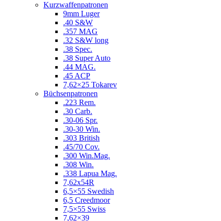
Kurzwaffenpatronen
9mm Luger
.40 S&W
.357 MAG
.32 S&W long
.38 Spec.
.38 Super Auto
.44 MAG.
.45 ACP
7,62×25 Tokarev
Büchsenpatronen
.223 Rem.
.30 Carb.
.30-06 Spr.
.30-30 Win.
.303 British
.45/70 Cov.
.300 Win.Mag.
.308 Win.
.338 Lapua Mag.
7,62x54R
6,5×55 Swedish
6,5 Creedmoor
7,5×55 Swiss
7,62×39