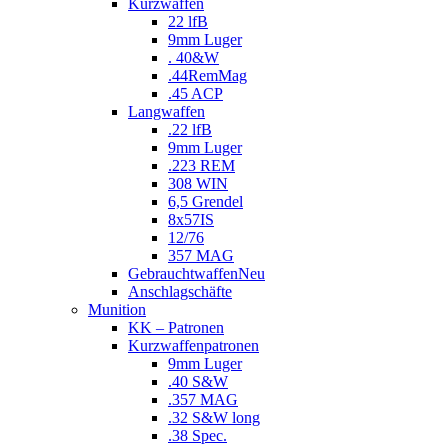
Kurzwaffen
22 lfB
9mm Luger
. 40&W
.44RemMag
.45 ACP
Langwaffen
.22 lfB
9mm Luger
.223 REM
308 WIN
6,5 Grendel
8x57IS
12/76
357 MAG
Gebrauchtwaffen
Neu
Anschlagschäfte
Munition
KK – Patronen
Kurzwaffenpatronen
9mm Luger
.40 S&W
.357 MAG
.32 S&W long
.38 Spec.