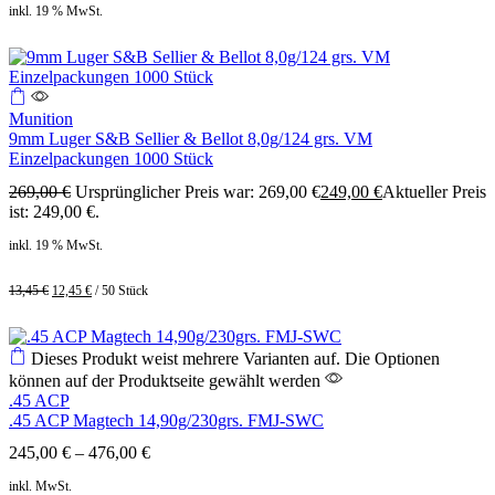
inkl. 19 % MwSt.
Munition
9mm Luger S&B Sellier & Bellot 8,0g/124 grs. VM
Einzelpackungen 1000 Stück
269,00
€
Ursprünglicher Preis war: 269,00 €
249,00
€
Aktueller Preis
ist: 249,00 €.
inkl. 19 % MwSt.
13,45
€
12,45
€
/
50
Stück
Dieses Produkt weist mehrere Varianten auf. Die Optionen
können auf der Produktseite gewählt werden
.45 ACP
.45 ACP Magtech 14,90g/230grs. FMJ-SWC
245,00
€
–
476,00
€
inkl. MwSt.