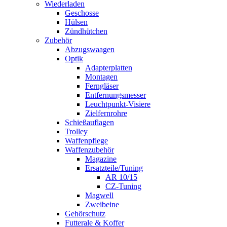
Wiederladen
Geschosse
Hülsen
Zündhütchen
Zubehör
Abzugswaagen
Optik
Adapterplatten
Montagen
Ferngläser
Entfernungsmesser
Leuchtpunkt-Visiere
Zielfernrohre
Schießauflagen
Trolley
Waffenpflege
Waffenzubehör
Magazine
Ersatzteile/Tuning
AR 10/15
CZ-Tuning
Magwell
Zweibeine
Gehörschutz
Futterale & Koffer