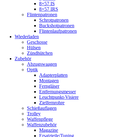
8×57 IS
8×57 IRS
Flintenpatronen
Schrotpatronen
Buckshotpatronen
Flintenlaufpatronen
Wiederladen
Geschosse
Hülsen
Zündhütchen
Zubehör
Abzugswaagen
Optik
Adapterplatten
Montagen
Ferngläser
Entfernungsmesser
Leuchtpunkt-Visiere
Zielfernrohre
Schießauflagen
Trolley
Waffenpflege
Waffenzubehör
Magazine
Ersatzteile/Tuning