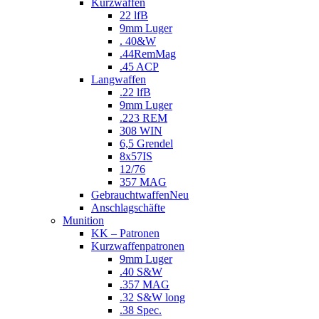
Kurzwaffen
22 lfB
9mm Luger
. 40&W
.44RemMag
.45 ACP
Langwaffen
.22 lfB
9mm Luger
.223 REM
308 WIN
6,5 Grendel
8x57IS
12/76
357 MAG
Gebrauchtwaffen
Neu
Anschlagschäfte
Munition
KK – Patronen
Kurzwaffenpatronen
9mm Luger
.40 S&W
.357 MAG
.32 S&W long
.38 Spec.