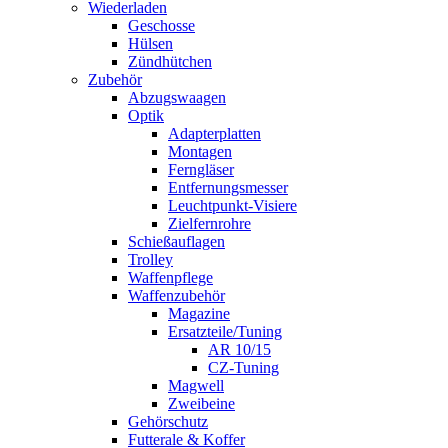
Wiederladen
Geschosse
Hülsen
Zündhütchen
Zubehör
Abzugswaagen
Optik
Adapterplatten
Montagen
Ferngläser
Entfernungsmesser
Leuchtpunkt-Visiere
Zielfernrohre
Schießauflagen
Trolley
Waffenpflege
Waffenzubehör
Magazine
Ersatzteile/Tuning
AR 10/15
CZ-Tuning
Magwell
Zweibeine
Gehörschutz
Futterale & Koffer