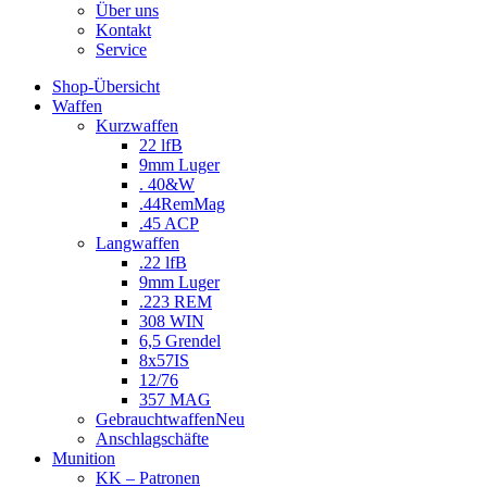
Über uns
Kontakt
Service
Shop-Übersicht
Waffen
Kurzwaffen
22 lfB
9mm Luger
. 40&W
.44RemMag
.45 ACP
Langwaffen
.22 lfB
9mm Luger
.223 REM
308 WIN
6,5 Grendel
8x57IS
12/76
357 MAG
Gebrauchtwaffen
Neu
Anschlagschäfte
Munition
KK – Patronen