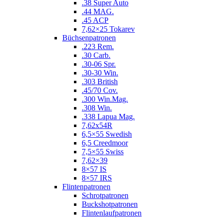
.38 Super Auto
.44 MAG.
.45 ACP
7,62×25 Tokarev
Büchsenpatronen
.223 Rem.
.30 Carb.
.30-06 Spr.
.30-30 Win.
.303 British
.45/70 Cov.
.300 Win.Mag.
.308 Win.
.338 Lapua Mag.
7,62x54R
6,5×55 Swedish
6,5 Creedmoor
7,5×55 Swiss
7,62×39
8×57 IS
8×57 IRS
Flintenpatronen
Schrotpatronen
Buckshotpatronen
Flintenlaufpatronen