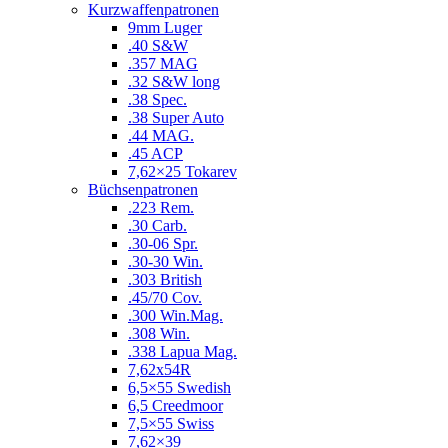
Kurzwaffenpatronen
9mm Luger
.40 S&W
.357 MAG
.32 S&W long
.38 Spec.
.38 Super Auto
.44 MAG.
.45 ACP
7,62×25 Tokarev
Büchsenpatronen
.223 Rem.
.30 Carb.
.30-06 Spr.
.30-30 Win.
.303 British
.45/70 Cov.
.300 Win.Mag.
.308 Win.
.338 Lapua Mag.
7,62x54R
6,5×55 Swedish
6,5 Creedmoor
7,5×55 Swiss
7,62×39