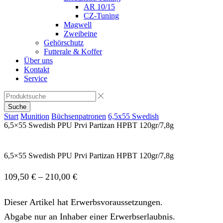
AR 10/15
CZ-Tuning
Magwell
Zweibeine
Gehörschutz
Futterale & Koffer
Über uns
Kontakt
Service
Suche
Start
Munition
Büchsenpatronen
6,5x55 Swedish
6,5×55 Swedish PPU Prvi Partizan HPBT 120gr/7,8g
6,5×55 Swedish PPU Prvi Partizan HPBT 120gr/7,8g
109,50
€
–
210,00
€
Dieser Artikel hat Erwerbsvoraussetzungen.
Abgabe nur an Inhaber einer Erwerbserlaubnis.