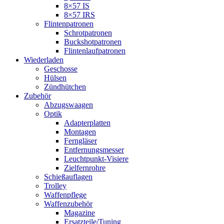
8×57 IS
8×57 IRS
Flintenpatronen
Schrotpatronen
Buckshotpatronen
Flintenlaufpatronen
Wiederladen
Geschosse
Hülsen
Zündhütchen
Zubehör
Abzugswaagen
Optik
Adapterplatten
Montagen
Ferngläser
Entfernungsmesser
Leuchtpunkt-Visiere
Zielfernrohre
Schießauflagen
Trolley
Waffenpflege
Waffenzubehör
Magazine
Ersatzteile/Tuning