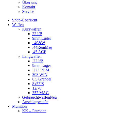
Über uns
Kontakt
Service
Shop-Übersicht
Waffen
Kurzwaffen
22 lfB
9mm Luger
. 40&W
.44RemMag
.45 ACP
Langwaffen
.22 lfB
9mm Luger
.223 REM
308 WIN
6,5 Grendel
8x57IS
12/76
357 MAG
Gebrauchtwaffen
Neu
Anschlagschäfte
Munition
KK – Patronen