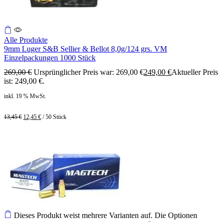
Alle Produkte
9mm Luger S&B Sellier & Bellot 8,0g/124 grs. VM
Einzelpackungen 1000 Stück
269,00
€
Ursprünglicher Preis war: 269,00 €
249,00
€
Aktueller Preis
ist: 249,00 €.
inkl. 19 % MwSt.
13,45
€
12,45
€
/
50
Stück
Dieses Produkt weist mehrere Varianten auf. Die Optionen