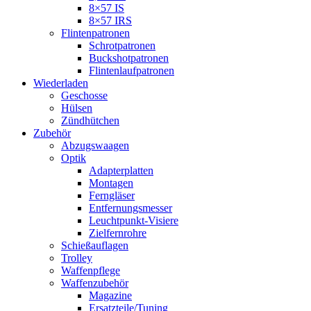
8×57 IS
8×57 IRS
Flintenpatronen
Schrotpatronen
Buckshotpatronen
Flintenlaufpatronen
Wiederladen
Geschosse
Hülsen
Zündhütchen
Zubehör
Abzugswaagen
Optik
Adapterplatten
Montagen
Ferngläser
Entfernungsmesser
Leuchtpunkt-Visiere
Zielfernrohre
Schießauflagen
Trolley
Waffenpflege
Waffenzubehör
Magazine
Ersatzteile/Tuning