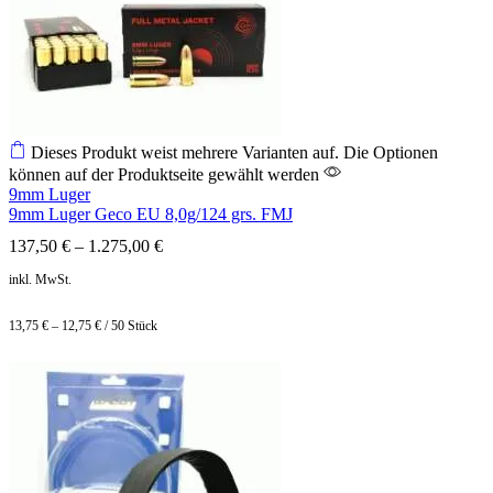
Dieses Produkt weist mehrere Varianten auf. Die Optionen
können auf der Produktseite gewählt werden
9mm Luger
9mm Luger Geco EU 8,0g/124 grs. FMJ
137,50
€
–
1.275,00
€
inkl. MwSt.
13,75
€
–
12,75
€
/
50
Stück