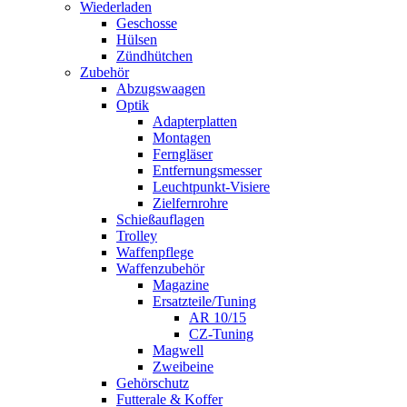
Wiederladen
Geschosse
Hülsen
Zündhütchen
Zubehör
Abzugswaagen
Optik
Adapterplatten
Montagen
Ferngläser
Entfernungsmesser
Leuchtpunkt-Visiere
Zielfernrohre
Schießauflagen
Trolley
Waffenpflege
Waffenzubehör
Magazine
Ersatzteile/Tuning
AR 10/15
CZ-Tuning
Magwell
Zweibeine
Gehörschutz
Futterale & Koffer