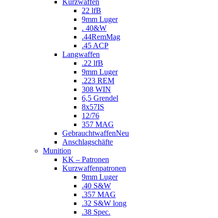
Kurzwaffen
22 lfB
9mm Luger
. 40&W
.44RemMag
.45 ACP
Langwaffen
.22 lfB
9mm Luger
.223 REM
308 WIN
6,5 Grendel
8x57IS
12/76
357 MAG
Gebrauchtwaffen
Neu
Anschlagschäfte
Munition
KK – Patronen
Kurzwaffenpatronen
9mm Luger
.40 S&W
.357 MAG
.32 S&W long
.38 Spec.