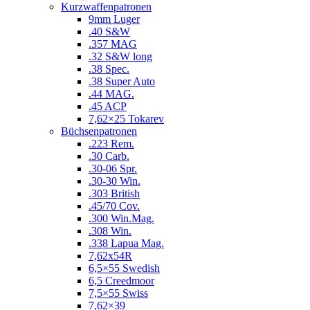
Kurzwaffenpatronen
9mm Luger
.40 S&W
.357 MAG
.32 S&W long
.38 Spec.
.38 Super Auto
.44 MAG.
.45 ACP
7,62×25 Tokarev
Büchsenpatronen
.223 Rem.
.30 Carb.
.30-06 Spr.
.30-30 Win.
.303 British
.45/70 Cov.
.300 Win.Mag.
.308 Win.
.338 Lapua Mag.
7,62x54R
6,5×55 Swedish
6,5 Creedmoor
7,5×55 Swiss
7,62×39