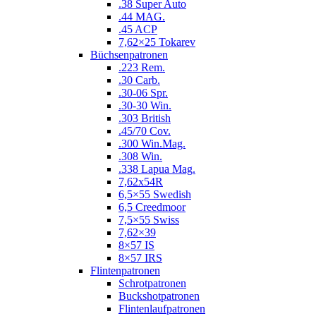
.38 Super Auto
.44 MAG.
.45 ACP
7,62×25 Tokarev
Büchsenpatronen
.223 Rem.
.30 Carb.
.30-06 Spr.
.30-30 Win.
.303 British
.45/70 Cov.
.300 Win.Mag.
.308 Win.
.338 Lapua Mag.
7,62x54R
6,5×55 Swedish
6,5 Creedmoor
7,5×55 Swiss
7,62×39
8×57 IS
8×57 IRS
Flintenpatronen
Schrotpatronen
Buckshotpatronen
Flintenlaufpatronen