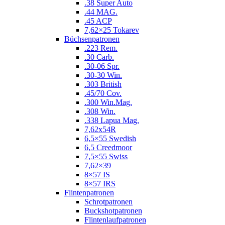
.38 Super Auto
.44 MAG.
.45 ACP
7,62×25 Tokarev
Büchsenpatronen
.223 Rem.
.30 Carb.
.30-06 Spr.
.30-30 Win.
.303 British
.45/70 Cov.
.300 Win.Mag.
.308 Win.
.338 Lapua Mag.
7,62x54R
6,5×55 Swedish
6,5 Creedmoor
7,5×55 Swiss
7,62×39
8×57 IS
8×57 IRS
Flintenpatronen
Schrotpatronen
Buckshotpatronen
Flintenlaufpatronen