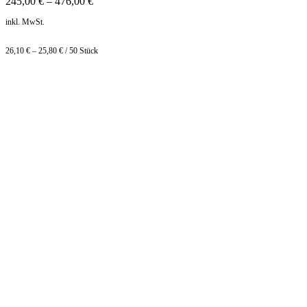
245,00
€
–
476,00
€
inkl. MwSt.
26,10
€
–
25,80
€
/
50
Stück