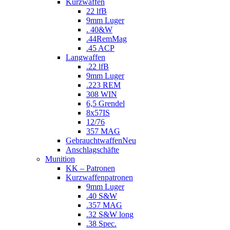
Kurzwaffen
22 lfB
9mm Luger
. 40&W
.44RemMag
.45 ACP
Langwaffen
.22 lfB
9mm Luger
.223 REM
308 WIN
6,5 Grendel
8x57IS
12/76
357 MAG
Gebrauchtwaffen
Neu
Anschlagschäfte
Munition
KK – Patronen
Kurzwaffenpatronen
9mm Luger
.40 S&W
.357 MAG
.32 S&W long
.38 Spec.