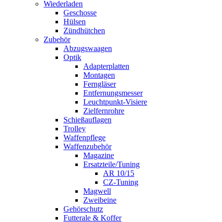
Wiederladen
Geschosse
Hülsen
Zündhütchen
Zubehör
Abzugswaagen
Optik
Adapterplatten
Montagen
Ferngläser
Entfernungsmesser
Leuchtpunkt-Visiere
Zielfernrohre
Schießauflagen
Trolley
Waffenpflege
Waffenzubehör
Magazine
Ersatzteile/Tuning
AR 10/15
CZ-Tuning
Magwell
Zweibeine
Gehörschutz
Futterale & Koffer