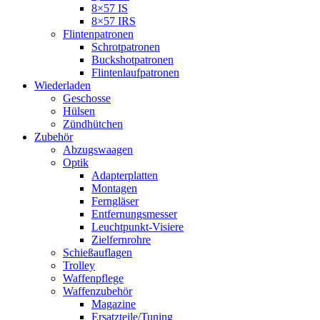
8×57 IS
8×57 IRS
Flintenpatronen
Schrotpatronen
Buckshotpatronen
Flintenlaufpatronen
Wiederladen
Geschosse
Hülsen
Zündhütchen
Zubehör
Abzugswaagen
Optik
Adapterplatten
Montagen
Ferngläser
Entfernungsmesser
Leuchtpunkt-Visiere
Zielfernrohre
Schießauflagen
Trolley
Waffenpflege
Waffenzubehör
Magazine
Ersatzteile/Tuning