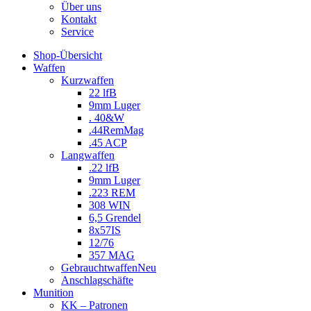
Über uns
Kontakt
Service
Shop-Übersicht
Waffen
Kurzwaffen
22 lfB
9mm Luger
. 40&W
.44RemMag
.45 ACP
Langwaffen
.22 lfB
9mm Luger
.223 REM
308 WIN
6,5 Grendel
8x57IS
12/76
357 MAG
Gebrauchtwaffen
Neu
Anschlagschäfte
Munition
KK – Patronen