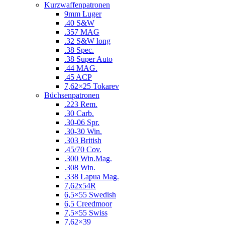
Kurzwaffenpatronen
9mm Luger
.40 S&W
.357 MAG
.32 S&W long
.38 Spec.
.38 Super Auto
.44 MAG.
.45 ACP
7,62×25 Tokarev
Büchsenpatronen
.223 Rem.
.30 Carb.
.30-06 Spr.
.30-30 Win.
.303 British
.45/70 Cov.
.300 Win.Mag.
.308 Win.
.338 Lapua Mag.
7,62x54R
6,5×55 Swedish
6,5 Creedmoor
7,5×55 Swiss
7,62×39